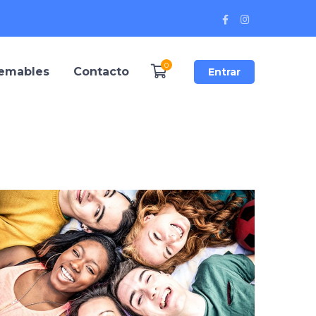
Facebook
Instagram
Profile
Profile
0
remables
Contacto
Entrar